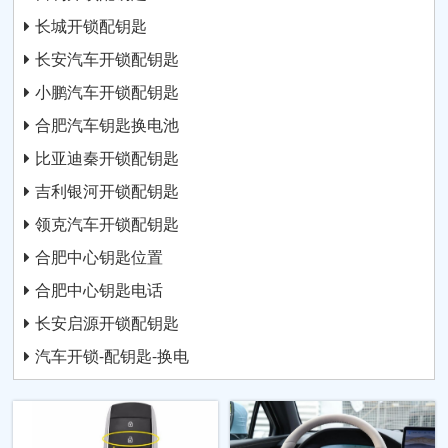
长城开锁配钥匙
长安汽车开锁配钥匙
小鹏汽车开锁配钥匙
合肥汽车钥匙换电池
比亚迪秦开锁配钥匙
吉利银河开锁配钥匙
领克汽车开锁配钥匙
合肥中心钥匙位置
合肥中心钥匙电话
长安启源开锁配钥匙
汽车开锁-配钥匙-换电