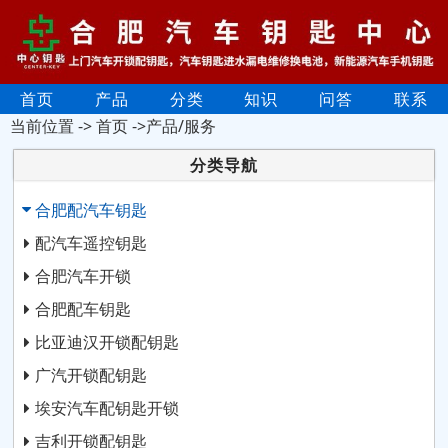
首页
产品
分类
知识
问答
联系
当前位置 ->
首页
->产品/服务
分类导航
合肥配汽车钥匙
配汽车遥控钥匙
合肥汽车开锁
合肥配车钥匙
比亚迪汉开锁配钥匙
广汽开锁配钥匙
埃安汽车配钥匙开锁
吉利开锁配钥匙